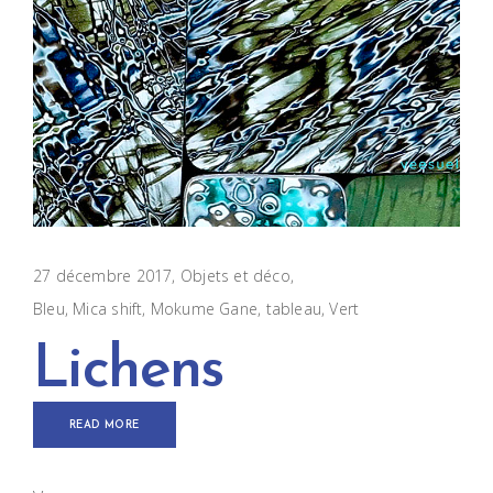
27 décembre 2017
Objets et déco
Bleu
,
Mica shift
,
Mokume Gane
,
tableau
,
Vert
Lichens
READ MORE