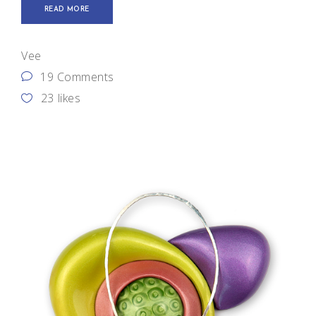
READ MORE
Vee
19 Comments
23
likes