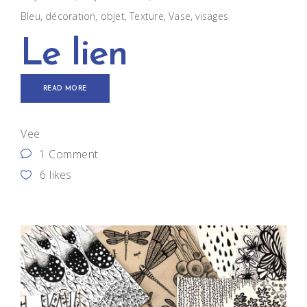
Bleu
,
décoration
,
objet
,
Texture
,
Vase
,
visages
Le lien
READ MORE
Vee
1 Comment
6
likes