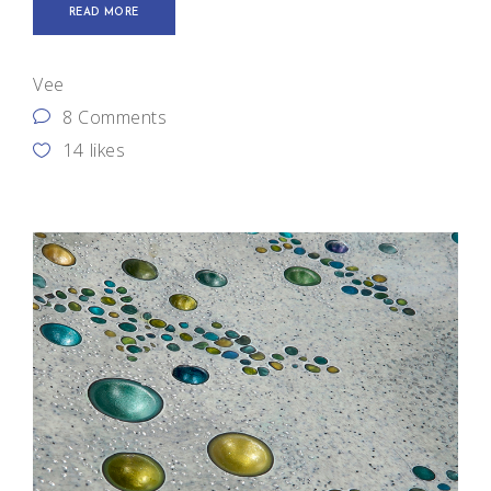
READ MORE
Vee
8 Comments
14
likes