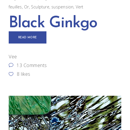
feuilles
,
Or
,
Sculpture
,
suspension
,
Vert
Black Ginkgo
READ MORE
Vee
13 Comments
8
likes